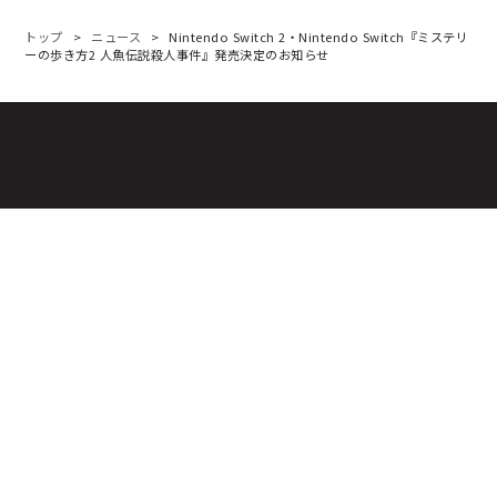
トップ
ニュース
Nintendo Switch 2・Nintendo Switch『ミステリ
ーの歩き方2 人魚伝説殺人事件』発売決定のお知らせ
会社情報
/ Company
採用情報
/ Recruit
ニュース
/ News
お問い合わせ
/ Contact
事業紹介
/ Business
IR情報
/
Investor Relations