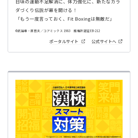
日頃の運動不足解消に、体力強化に、新たなカラ
ダづくり伝説が幕を開ける！
「もう一度言っておく、Fit Boxingは無敵だ」
©武論尊・原哲夫／コアミックス 1983 版権許諾証EB-212
ポータルサイト
公式サイトへ