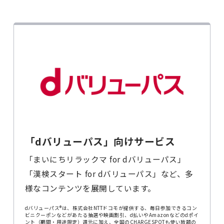
「dバリューパス」向けサービス
「まいにちリラックマ for dバリューパス」
「漢検スタート for dバリューパス」など、多
様なコンテンツを展開しています。
dバリューパス®は、株式会社NTTドコモが提供する、毎日参加できるコン
ビニクーポンなどがあたる抽選や映画割引、d払いやAmazonなどのdポイ
ント（期間・用途限定）還元に加え、全国のCHARGESPOTも使い放題の