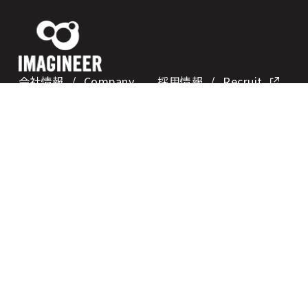
会社情報
/ Company
採用情報
/ Recruit
ニュース
/ News
お問い合わせ
/ Contact
事業紹介
/ Business
IR情報
/
Investor Relations
プライバシーポリシー
サイト利用条件
権利表記
© 2026 Imagineer Co., Ltd.