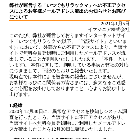
弊社が運営する「いつでもリラックマ」への不正アクセ
スによるお客様メールアドレス流出のお知らせとお詫び
について
2021年1月5日
イマジニア株式会社
このたび、弊社が運営しておりますインターネットサイ
ト「いつでもリラックマ(以下、「当該サイト」といいま
す)」において、外部からの不正アクセスにより、当該サ
イトで無料会員登録時にご利用したメールアドレスが流
出していることが判明いたしました(以下、「本件」とい
います)。 本件に関して、判明している事実と弊社の対応
につきまして、下記のとおりご報告いたします。
現時点では本件による被害等の報告はございませんが、
お客様ならびにご関係者の皆さまには、多大なるご迷惑
とご心配をお掛けしておりますこと、心よりお詫び申し
上げます。
1.経緯
2020年12月30日に、異常なアクセスを検知しシステム調
査を行ったところ、当該サイトに不正アクセスがあり、
当該サイトへ無料会員登録時にご利用したメールアドレ
スが流出したことを12月30日に確認いたしました。