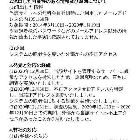
2.流出した可能性のある情報及び原因について
(1)流出した情報
当該サイトへの無料会員登録時にご利用したメールアド
レスの内105,180件
対象期間：2014年3月18日～2020年1月19日
※登録者様のパスワードなどのメールアドレス以外の情
報が流出した事実は確認されておりません。
(2)原因
システムの脆弱性を突いた外部からの不正アクセス
3.発覚と対応の経緯
(1)2020年12月30日、当該サイトを管理するサーバーに異
常なアクセスを検知したため、原因究明のため、直ちに
調査を実施いたしました。
(2)2020年12月30日、不正アクセス元IPアドレスを特定
し、当該IPアドレスを遮断いたしました。
システムの脆弱性に対する対策を実施いたしました。
(3)2020年12月31日、調査の結果、2020年12月29日～2020
年12月30日までの期間、外部から当該サイトへ不正アク
セスがあったことが判明いたしました。
4.弊社の対応
(1)お客様への対応