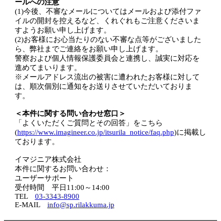
ールへの注意
(1)今後、不審なメールについてはメールおよび添付ファ
イルの開封を控えるなど、くれぐれもご注意くださいま
すようお願い申し上げます。
(2)お客様にお心当たりのない不審な点等がございました
ら、弊社までご連絡をお願い申し上げます。
警察および個人情報保護委員会と連携し、誠実に対応を
進めてまいります。
※メールアドレス流出の被害に遭われたお客様に対して
は、順次個別に通知をお送りさせていただいておりま
す。
＜本件に関する問い合わせ窓口＞
「よくいただくご質問とその回答」をこちら
(
https://www.imagineer.co.jp/itsurila_notice/faq.php
)に掲載し
ております。
イマジニア株式会社
本件に関するお問い合わせ：
ユーザーサポート
受付時間 平日11:00～14:00
TEL
03-3343-8900
E-MAIL
info@sp.rilakkuma.jp